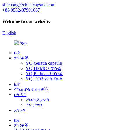
shichang@chinacapsule.com
+86 0532-87901667
Welcome to our website.
English
ቤት
ምርቶች
YQ Gelatin capsule
YQ HPMC ካፕሱል
YQ Pullulan ካፕሱል
YQ TiO2 ነፃ ካፕሱል
ዜና
የሚጠየቁ ጥያቄዎች
ስለ እኛ
የኩባንያ ታሪክ
ማረጋገጫ
አግኙን
ቤት
ምርቶች