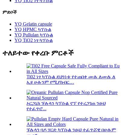
YQ TiO2 ነፃ ካፕሱል
ምድቦች
YQ Gelatin capsule
YQ HPMC ካፕሱል
YQ Pullulan ካፕሱል
YQ TiO2 ነፃ ካፕሱል
ተለይተው የቀረቡ ምርቶች
Ti02 ነፃ ካፕሱል ደህንነቱ የተጠበቀ ሙሉ ለሙሉ ለ
ኢዩ ሁሉንም የሚያከብር…
ኦርጋኒክ ፑሉላን ካፕሱል ኖፕ የተረጋገጠ ንፁህ
የተፈጥሮ...
ፑሉላን ባዶ ሃርድ ካፕሱል ንፁህ ተፈጥሯዊ በሁሉም