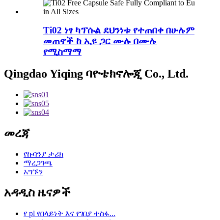
Ti02 ነፃ ካፕሱል ደህንነቱ የተጠበቀ በሁሉም
መጠኖች ከ ኢዩ ጋር ሙሉ በሙሉ
የሚስማማ
Qingdao Yiqing ባዮቴክኖሎጂ Co., Ltd.
መረጃ
የኩባንያ ታሪክ
ማረጋገጫ
አግኙን
አዳዲስ ዜናዎች
የ pl የበላይነት እና የገበያ ተስፋ...