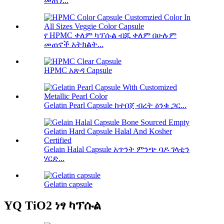
መጠን...
የ HPMC ቀለም ካፕሱል ብጁ ቀለም በሁሉም
መጠኖች አትክልት...
HPMC አጽዳ Capsule
Gelatin Pearl Capsule ከተበጀ ብረት ዕንቁ ጋር...
Gelain Halal Capsule አጥንት ምንጭ ባዶ ገላቲን
ሃርድ...
Gelatin capsule
YQ TiO2 ነፃ ካፕሱል