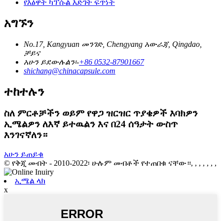
የእፅዋት ካፕሱል እድገት ፍጥነት
አግኙን
No.17, Kangyuan መንገድ, Chengyang አውራጃ, Qingdao,
ቻይና
አሁን ይደውሉልን፡-
+86 0532-87901667
shichang@chinacapsule.com
ተከተሉን
ስለ ምርቶቻችን ወይም የዋጋ ዝርዝር ጥያቄዎች እባክዎን
ኢሜልዎን ለእኛ ይተዉልን እና በ24 ሰዓታት ውስጥ
እንገናኛለን።
አሁን ይጠይቁ
© የቅጂ መብት - 2010-2022፡ ሁሉም መብቶች የተጠበቁ ናቸው።, , , , , , ,
ኢሜል ላክ
x