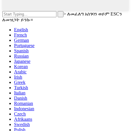
>
ለመፈለግ አስገባን ወይም ESCን
ለመዝጋት ይንኩ።
English
French
German
Portuguese
Spanish
Russian
Japanese
Korean
Arabic
Irish
Greek
Turkish
Italian
Danish
Romanian
Indonesian
Czech
Afrikaans
Swedish
Polish