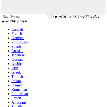
>
ለመፈለግ አስገባን ወይም ESCን
ለመዝጋት ይንኩ።
English
French
German
Portuguese
Spanish
Russian
Japanese
Korean
Arabic
Irish
Greek
Turkish
Italian
Danish
Romanian
Indonesian
Czech
Afrikaans
Swedish