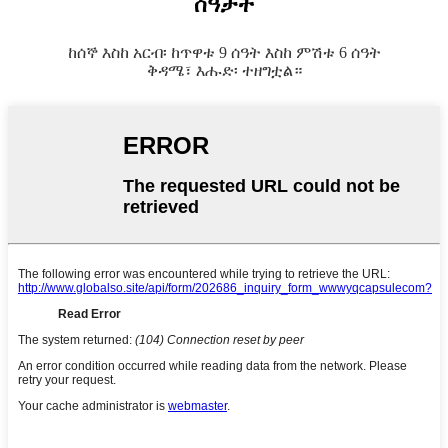
ሰዓታት
ከሰኞ እስከ አርብ፡ ከጥዋቱ 9 ሰዓት እስከ ምሽቱ 6 ሰዓት
ቅዳሜ፣ እሑድ፡ ተዘግቷል።