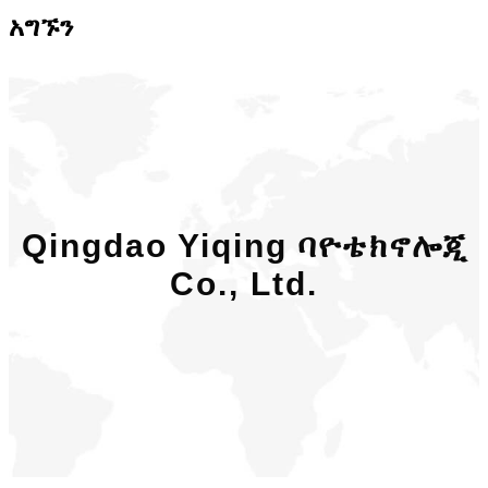
አግኙን
Qingdao Yiqing ባዮቴክኖሎጂ
Co., Ltd.