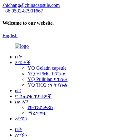
shichang@chinacapsule.com
+86 0532-87901667
Welcome to our website.
English
ቤት
ምርቶች
YQ Gelatin capsule
YQ HPMC ካፕሱል
YQ Pullulan ካፕሱል
YQ TiO2 ነፃ ካፕሱል
ዜና
የሚጠየቁ ጥያቄዎች
ስለ እኛ
የኩባንያ ታሪክ
ማረጋገጫ
አግኙን
ቤት
አግኙን