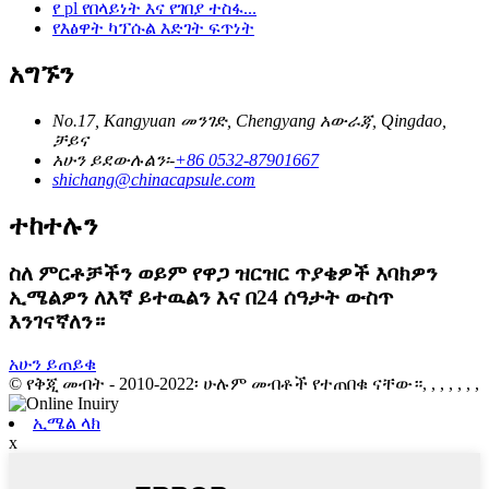
የ pl የበላይነት እና የገበያ ተስፋ...
የእፅዋት ካፕሱል እድገት ፍጥነት
አግኙን
No.17, Kangyuan መንገድ, Chengyang አውራጃ, Qingdao,
ቻይና
አሁን ይደውሉልን፡-
+86 0532-87901667
shichang@chinacapsule.com
ተከተሉን
ስለ ምርቶቻችን ወይም የዋጋ ዝርዝር ጥያቄዎች እባክዎን
ኢሜልዎን ለእኛ ይተዉልን እና በ24 ሰዓታት ውስጥ
እንገናኛለን።
አሁን ይጠይቁ
© የቅጂ መብት - 2010-2022፡ ሁሉም መብቶች የተጠበቁ ናቸው።, , , , , , ,
ኢሜል ላክ
x