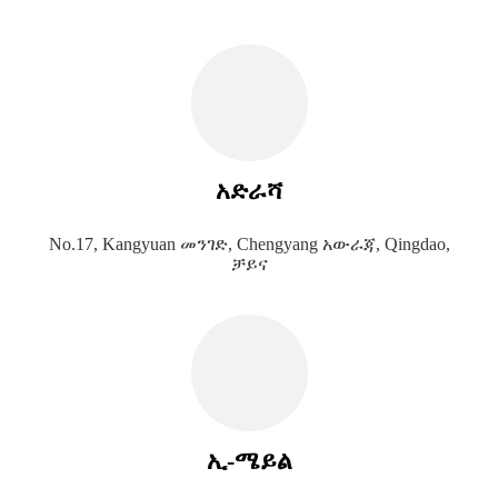
አድራሻ
No.17, Kangyuan መንገድ, Chengyang አውራጃ, Qingdao,
ቻይና
ኢ-ሜይል