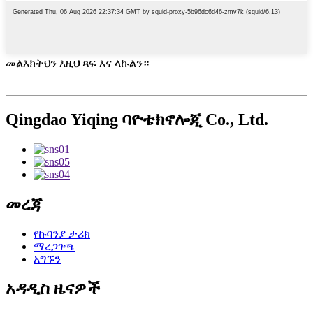
መልእክትህን እዚህ ጻፍ እና ላኩልን።
Qingdao Yiqing ባዮቴክኖሎጂ Co., Ltd.
መረጃ
የኩባንያ ታሪክ
ማረጋገጫ
አግኙን
አዳዲስ ዜናዎች