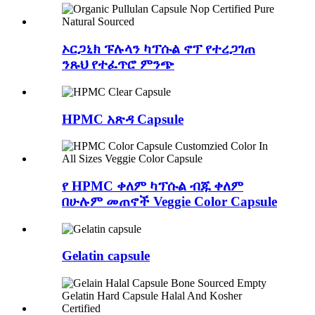
ኦርጋኒክ ፑሉላን ካፕሱል ኖፕ የተረጋገጠ
ንጹህ የተፈጥሮ ምንጭ
HPMC አጽዳ Capsule
የ HPMC ቀለም ካፕሱል ብጁ ቀለም
በሁሉም መጠኖች Veggie Color Capsule
Gelatin capsule