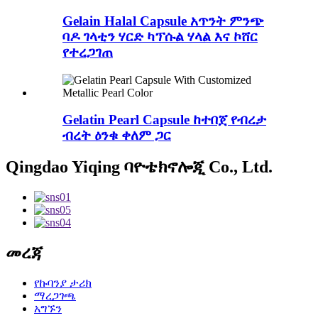
Gelain Halal Capsule አጥንት ምንጭ
ባዶ ገላቲን ሃርድ ካፕሱል ሃላል እና ኮሸር
የተረጋገጠ
Gelatin Pearl Capsule ከተበጀ የብረታ
ብረት ዕንቁ ቀለም ጋር
Qingdao Yiqing ባዮቴክኖሎጂ Co., Ltd.
መረጃ
የኩባንያ ታሪክ
ማረጋገጫ
አግኙን