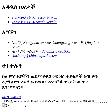
አዳዲስ ዜናዎች
የ pl የበላይነት እና የገበያ ተስፋ...
የእፅዋት ካፕሱል እድገት ፍጥነት
አግኙን
No.17, Kangyuan መንገድ, Chengyang አውራጃ, Qingdao,
ቻይና
አሁን ይደውሉልን፡-
+86 0532-87901667
shichang@chinacapsule.com
ተከተሉን
ስለ ምርቶቻችን ወይም የዋጋ ዝርዝር ጥያቄዎች እባክዎን
ኢሜልዎን ለእኛ ይተዉልን እና በ24 ሰዓታት ውስጥ
እንገናኛለን።
አሁን ይጠይቁ
© የቅጂ መብት - 2010-2022፡ ሁሉም መብቶች የተጠበቁ ናቸው።, , , , , , ,