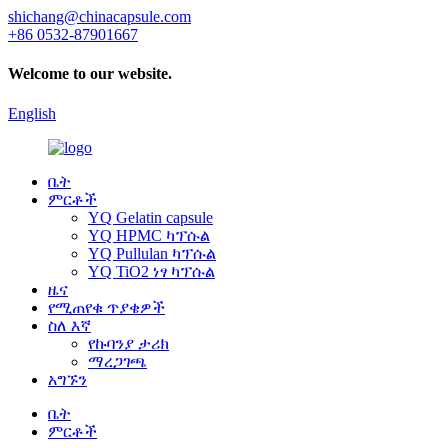
shichang@chinacapsule.com
+86 0532-87901667
Welcome to our website.
English
ቤት
ምርቶች
YQ Gelatin capsule
YQ HPMC ካፕሱል
YQ Pullulan ካፕሱል
YQ TiO2 ነፃ ካፕሱል
ዜና
የሚጠየቁ ጥያቄዎች
ስለ እኛ
የኩባንያ ታሪክ
ማረጋገጫ
አግኙን
ቤት
ምርቶች