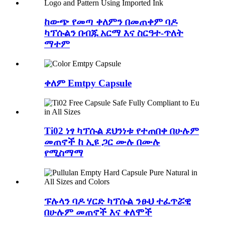
ከውጭ የመጣ ቀለምን በመጠቀም ባዶ
ካፕሱልን በብጁ አርማ እና ስርዓተ-ጥለት
ማተም
ቀለም Emtpy Capsule
Ti02 ነፃ ካፕሱል ደህንነቱ የተጠበቀ በሁሉም
መጠኖች ከ ኢዩ ጋር ሙሉ በሙሉ
የሚስማማ
ፑሉላን ባዶ ሃርድ ካፕሱል ንፁህ ተፈጥሯዊ
በሁሉም መጠኖች እና ቀለሞች