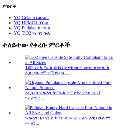
ምድቦች
YQ Gelatin capsule
YQ HPMC ካፕሱል
YQ Pullulan ካፕሱል
YQ TiO2 ነፃ ካፕሱል
ተለይተው የቀረቡ ምርቶች
Ti02 ነፃ ካፕሱል ደህንነቱ የተጠበቀ ሙሉ ለሙሉ ለ
ኢዩ ሁሉንም የሚያከብር…
ኦርጋኒክ ፑሉላን ካፕሱል ኖፕ የተረጋገጠ ንፁህ
የተፈጥሮ...
ፑሉላን ባዶ ሃርድ ካፕሱል ንፁህ ተፈጥሯዊ በሁሉም
መጠን...