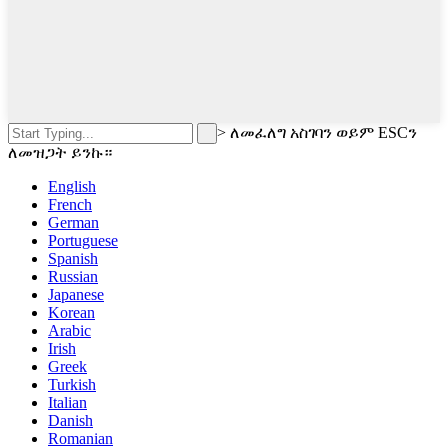
>
ለመፈለግ አስገባን ወይም ESCን
ለመዝጋት ይንኩ።
English
French
German
Portuguese
Spanish
Russian
Japanese
Korean
Arabic
Irish
Greek
Turkish
Italian
Danish
Romanian