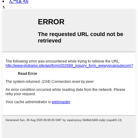
ኢሜል ላክ
x