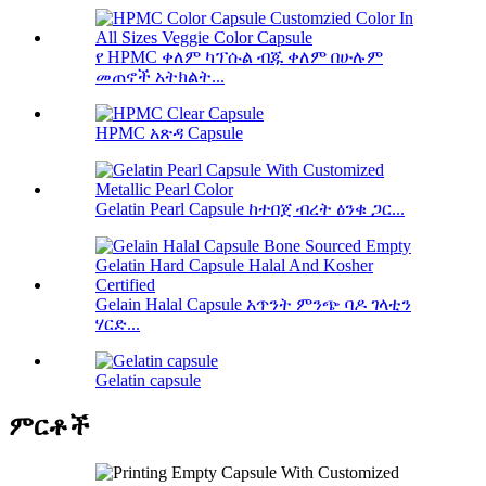
የ HPMC ቀለም ካፕሱል ብጁ ቀለም በሁሉም
መጠኖች አትክልት...
HPMC አጽዳ Capsule
Gelatin Pearl Capsule ከተበጀ ብረት ዕንቁ ጋር...
Gelain Halal Capsule አጥንት ምንጭ ባዶ ገላቲን
ሃርድ...
Gelatin capsule
ምርቶች