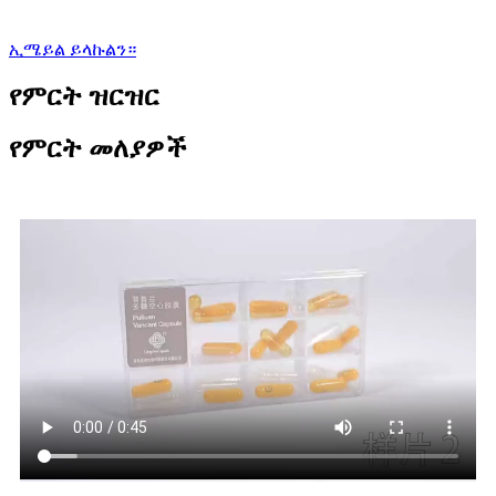
ኢሜይል ይላኩልን።
የምርት ዝርዝር
የምርት መለያዎች