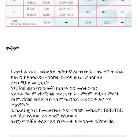
ጥቅም
1.ጠንካራ የአየር መከላከያ, ዝቅተኛ እርጥበት እና ከፍተኛ ጥንካሬ,
ይዘቱን ከኦክሳይድ መበላሸት በተሳካ ሁኔታ ይከላከላል.
2.የኬሚካል መረጋጋት
YQ Pullulan ካፕሱሎች ከይዘቱ ጋር መስተጋብር
አይኖራቸውም;የኬሚካል መረጋጋት እና ምንም ተሻጋሪ ምላሽ
የለም.የMaillard ምላሽ የለም።ጠንካራ መረጋጋት እና ጥሩ
ተኳሃኝነት.
3. ከአለርጂ ነፃ፣ ከመጠባበቂያ-ነጻ፣ የጣዕም መሸፈኛ፣ BSE/TSE
ነፃ፣ ሽታ የሌለው እና ጣዕም የሌለው።
ሊበጅ የሚችል ቀለም እና የህትመት አገልግሎት 4.Provide.