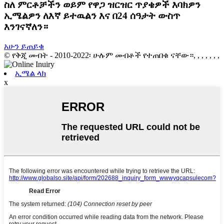
ስለ ምርቶቻችን ወይም የዋጋ ዝርዝር ጥያቄዎች እባክዎን
ኢሜልዎን ለእኛ ይተዉልን እና በ24 ሰዓታት ውስጥ
እንገናኛለን።
አሁን ይጠይቁ
© የቅጂ መብት - 2010-2022፡ ሁሉም መብቶች የተጠበቁ ናቸው።, , , , , , ,
ኢሜል ላክ
x