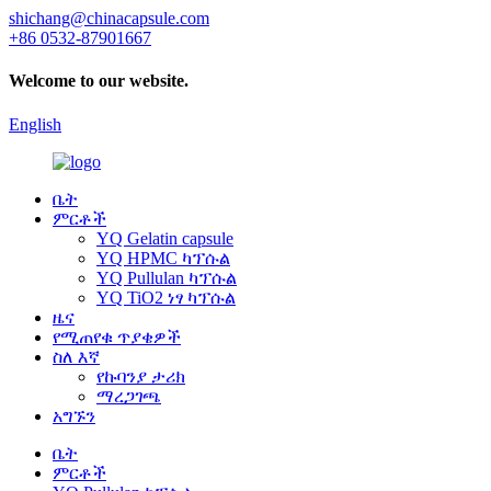
shichang@chinacapsule.com
+86 0532-87901667
Welcome to our website.
English
ቤት
ምርቶች
YQ Gelatin capsule
YQ HPMC ካፕሱል
YQ Pullulan ካፕሱል
YQ TiO2 ነፃ ካፕሱል
ዜና
የሚጠየቁ ጥያቄዎች
ስለ እኛ
የኩባንያ ታሪክ
ማረጋገጫ
አግኙን
ቤት
ምርቶች