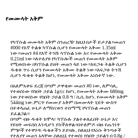
የመሙላት አቅም
የካፕሱል መሙላት አቅም ሰንጠረዥ ከዚህ በታች ይታያል።መጠን
#000 የእኛ ትልቁ ካፕሱል ሲሆን የመሙላት አቅሙ 1.35ml
ነው።መጠን #4 የእኛ ትንሹ ካፕሱል ነው እና የመሙላት አቅሙ
0.21ml ነው።ለተለያዩ የካፕሱሎች መጠን የመሙላት አቅም
የሚወሰነው በካፕሱል ይዘት መጠን ላይ ነው።እፍጋቱ ትልቅ ሲሆን
ዱቄቱ ጥሩ ሲሆን የመሙላት አቅሙ ትልቅ ነው።እፍጋቱ ትንሽ
ሲሆን ዱቄቱ ትልቅ ከሆነ, የመሙላት አቅሙ አነስተኛ ነው.
በአለምአቀፍ ደረጃ በጣም ታዋቂው መጠን #0 ነው, ለምሳሌ,
የተወሰነው የስበት ኃይል 1g/cc ከሆነ, የመሙላት አቅሙ 680mg
ነው.የተወሰነው የስበት ኃይል 0.8 ግ / ሲሲ ከሆነ, የመሙላት አቅም
544mg ነው.ምርጥ የመሙያ አቅም በመሙላት ሂደት ውስጥ
በተቀላጠፈ ሁኔታ ለማከናወን ተስማሚ የካፕሱል መጠን
ይፈልጋል።
በጣም ብዙ ዱቄት ከሞላ፣ ካፕሱሉ ያልተቆለፈበት ሁኔታ እና
የይዘት መፍሰስ እንዲሆን ያስችለዋል።በተለምዶ ብዙ የጤንነት
ምግቦች የተዋሃዱ ዱቄቶችን ይይዛሉ, ስለዚህ የእነሱ ቅንጣቶች
የተለያየ መጠን አላቸው.ስለዚህ, የተወሰነ የስበት ኃይልን በ 0.8g /