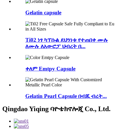
Gelatin capsule
Ti02 ነፃ ካፕሱል ደህንነቱ የተጠበቀ ሙሉ
ለሙሉ ለአውሮፓ ህብረት በ...
ቀለም Emtpy Capsule
Gelatin Pearl Capsule በብጁ ብረት...
Qingdao Yiqing ባዮቴክኖሎጂ Co., Ltd.