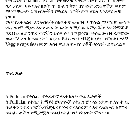
የሚባሉት ከ tapioca extract የተመረቱ ናቸው።በHPMC ካፕሱሎች
ላይ ያለው ባዶ የአትክልት ካፕሱል ጥቅም በዋናነት ደንበኞችዎ ወይም
ማንኛቸውም እንክብሎችን የሚበሉ ሰዎች ምን ያህል እንደሚመቹ
ነው።
የእኛ የአትክልት እንክብሎች በከፍተኛ ውፅዓት ካፕሱል ማምረቻ ውስጥ
የአፈፃፀም ሚዛን እና ለጤና ትኩረት ለሚሰጡ አምራቾች እና ሸማቾች
ንጹህ መለያ ንጥረ ነገሮችን ይሰጣሉ።ከ tapioca የተሰራው በተፈጥሮው
ወደ ፑሉላን ከተመረተ፣ ከስታርች-ነጻ የሆነ የቬጀቴሪያን ካፕሱል፣ የእኛ
Veggie capsules በጣም አስተዋይ ለሆኑ ሸማቾች ፍላጎት ይናገራል።
ጥሬ እቃ
ከ Pullulan የተሰራ - የተፈጥሮ የአትክልት ጥሬ እቃዎች
ከ Pulllulan የተሰራ ከማይክሮባዮሎጂ የተፈጥሮ ጥሬ ዕቃዎች እና ተገቢ
ጥቃቅን ንጥረ ነገሮች.የቬጀቴሪያንነት፣ የእስልምና እና የአይሁድ እምነት
መስፈርቶችን የሚያሟላ ንጹህ የተፈጥሮ የእፅዋት ምንጭ።