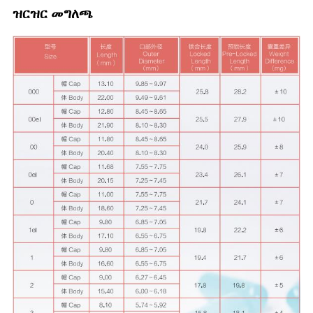
ዝርዝር መግለጫ