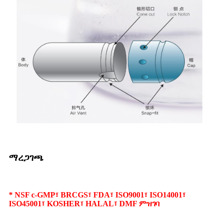
ማረጋገጫ
* NSF c-GMP፣ BRCGS፣ FDA፣ ISO9001፣ ISO14001፣
ISO45001፣ KOSHER፣ HALAL፣ DMF ምዝገባ