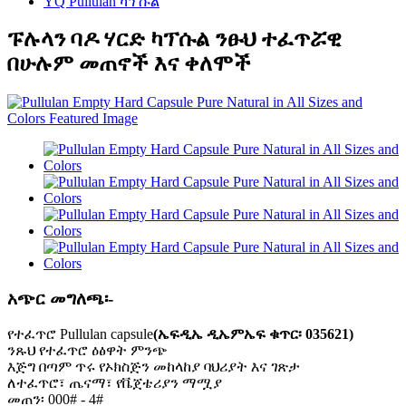
YQ Pullulan ካፕሱል
ፑሉላን ባዶ ሃርድ ካፕሱል ንፁህ ተፈጥሯዊ
በሁሉም መጠኖች እና ቀለሞች
አጭር መግለጫ፡-
የተፈጥሮ Pullulan capsule
(ኤፍዲኤ ዲኤምኤፍ ቁጥር፡ 035621)
ንጹህ የተፈጥሮ ዕፅዋት ምንጭ
እጅግ በጣም ጥሩ የኦክስጅን መከላከያ ባህሪያት እና ገጽታ
ለተፈጥሮ፣ ጤናማ፣ የቬጀቴሪያን ማሟያ
መጠን፡ 000# - 4#