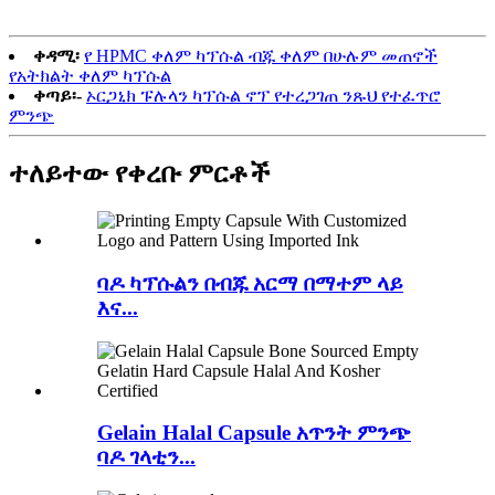
ቀዳሚ፡
የ HPMC ቀለም ካፕሱል ብጁ ቀለም በሁሉም መጠኖች
የአትክልት ቀለም ካፕሱል
ቀጣይ፡-
ኦርጋኒክ ፑሉላን ካፕሱል ኖፕ የተረጋገጠ ንጹህ የተፈጥሮ
ምንጭ
ተለይተው የቀረቡ ምርቶች
ባዶ ካፕሱልን በብጁ አርማ በማተም ላይ
እና...
Gelain Halal Capsule አጥንት ምንጭ
ባዶ ገላቲን...