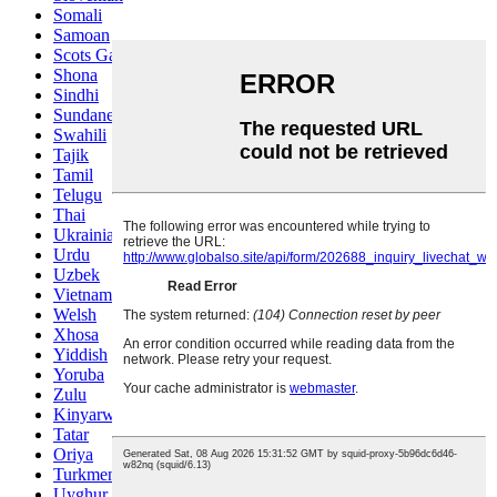
Somali
Samoan
Scots Gaelic
Shona
Sindhi
Sundanese
Swahili
Tajik
Tamil
Telugu
Thai
Ukrainian
Urdu
Uzbek
Vietnamese
Welsh
Xhosa
Yiddish
Yoruba
Zulu
Kinyarwanda
Tatar
Oriya
Turkmen
Uyghur