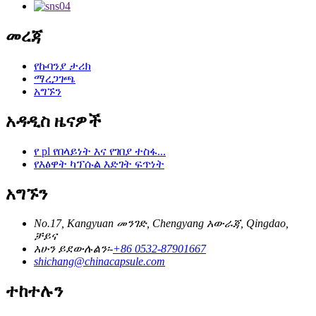
መረጃ
የኩባንያ ታሪክ
ማረጋገጫ
አግኙን
አዳዲስ ዜናዎች
የ pl የበላይነት እና የገበያ ተስፋ...
የእፅዋት ካፕሱል እድገት ፍጥነት
አግኙን
No.17, Kangyuan መንገድ, Chengyang አውራጃ, Qingdao,
ቻይና
አሁን ይደውሉልን፡-
+86 0532-87901667
shichang@chinacapsule.com
ተከተሉን