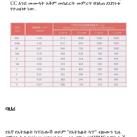
CC እንደ መሙላት አቅም መስፈርት መምረጥ የበለጠ ደህንነቱ
የተጠበቀ ነው.
ባህሪ
የእኛ የአትክልት ካፕሱሎች ወይም "የአትክልት ካፕ" ብዙውን ጊዜ