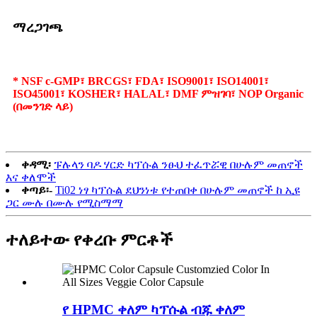
ማረጋገጫ
* NSF c-GMP፣ BRCGS፣ FDA፣ ISO9001፣ ISO14001፣
ISO45001፣ KOSHER፣ HALAL፣ DMF ምዝገባ፣ NOP Organic
(በመንገድ ላይ)
ቀዳሚ፡
ፑሉላን ባዶ ሃርድ ካፕሱል ንፁህ ተፈጥሯዊ በሁሉም መጠኖች
እና ቀለሞች
ቀጣይ፡-
Ti02 ነፃ ካፕሱል ደህንነቱ የተጠበቀ በሁሉም መጠኖች ከ ኢዩ
ጋር ሙሉ በሙሉ የሚስማማ
ተለይተው የቀረቡ ምርቶች
የ HPMC ቀለም ካፕሱል ብጁ ቀለም