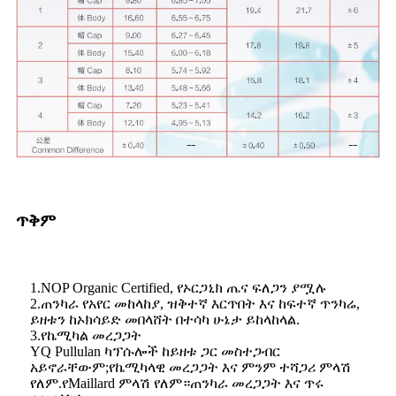
ጥቅም
1.NOP Organic Certified, የኦርጋኒክ ጤና ፍለጋን ያሟሉ
2.ጠንካራ የአየር መከላከያ, ዝቅተኛ እርጥበት እና ከፍተኛ ጥንካሬ,
ይዘቱን ከኦክሳይድ መበላሸት በተሳካ ሁኔታ ይከላከላል.
3.የኬሚካል መረጋጋት
YQ Pullulan ካፕሱሎች ከይዘቱ ጋር መስተጋብር
አይኖራቸውም;የኬሚካላዊ መረጋጋት እና ምንም ተሻጋሪ ምላሽ
የለም.የMaillard ምላሽ የለም።ጠንካራ መረጋጋት እና ጥሩ