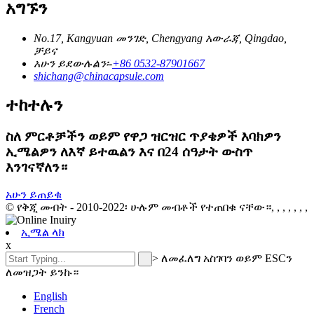
አግኙን
No.17, Kangyuan መንገድ, Chengyang አውራጃ, Qingdao,
ቻይና
አሁን ይደውሉልን፡-
+86 0532-87901667
shichang@chinacapsule.com
ተከተሉን
ስለ ምርቶቻችን ወይም የዋጋ ዝርዝር ጥያቄዎች እባክዎን
ኢሜልዎን ለእኛ ይተዉልን እና በ24 ሰዓታት ውስጥ
እንገናኛለን።
አሁን ይጠይቁ
© የቅጂ መብት - 2010-2022፡ ሁሉም መብቶች የተጠበቁ ናቸው።, , , , , , ,
ኢሜል ላክ
x
>
ለመፈለግ አስገባን ወይም ESCን
ለመዝጋት ይንኩ።
English
French