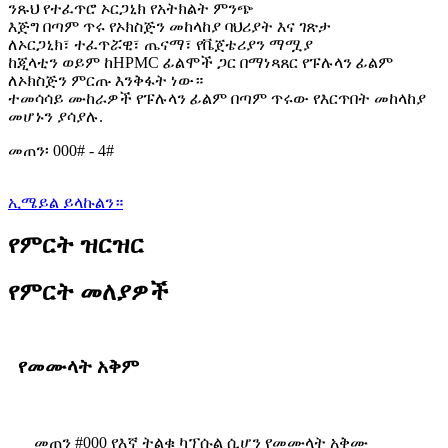
ንጹህ የተፈጥሮ ኦርጋኒክ የአትክልት ምንጭ
እጅግ በጣም ጥሩ የኦክስጅን መከላከያ ባህሪያት እና ገጽታ
ለኦርጋኒክ፣ ተፈጥሯዊ፣ ጤናማ፣ የቬጀቴሪያን ማሟያ
ከጂላቲን ወይም ከHPMC ፊልሞች ጋር በማነጻጸር የፑሉላን ፊልም
ለኦክስጅን ምርጡ እንቅፋት ነው።
ተመሳሳይ ሙከራዎች የፑሉላን ፊልም በጣም ጥሩው የእርጥበት መከላከያ
መሆኑን ያሳያሉ.
መጠን፡ 000# - 4#
ኢሜይል ይላኩልን።
የምርት ዝርዝር
የምርት መለያዎች
የመሙላት አቅም
መጠን #000 የእኛ ትልቁ ካፕሱል ሲሆን የመሙላት አቅሙ