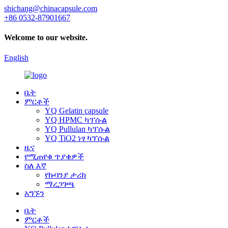
shichang@chinacapsule.com
+86 0532-87901667
Welcome to our website.
English
ቤት
ምርቶች
YQ Gelatin capsule
YQ HPMC ካፕሱል
YQ Pullulan ካፕሱል
YQ TiO2 ነፃ ካፕሱል
ዜና
የሚጠየቁ ጥያቄዎች
ስለ እኛ
የኩባንያ ታሪክ
ማረጋገጫ
አግኙን
ቤት
ምርቶች