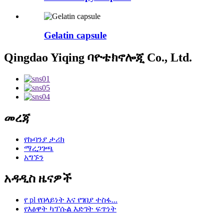
Gelatin capsule
Qingdao Yiqing ባዮቴክኖሎጂ Co., Ltd.
መረጃ
የኩባንያ ታሪክ
ማረጋገጫ
አግኙን
አዳዲስ ዜናዎች
የ pl የበላይነት እና የገበያ ተስፋ...
የእፅዋት ካፕሱል እድገት ፍጥነት