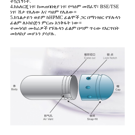
ተኳኋኝነት.
4.ከአለርጂ ነፃ፣ ከመጠባበቂያ ነፃ፣ የጣዕም መሸፈኛ፣ BSE/TSE
ነፃ፣ ሽታ የሌለው እና ጣዕም የሌለው።
5.ከጌልታይን ወይም ከHPMC ፊልሞች ጋር በማነፃፀር የፑሉላን
ፊልም ለኦክስጅን ምርጡ እንቅፋት ነው።
ተመሳሳይ ሙከራዎች የፑሉላን ፊልም በጣም ጥሩው የእርጥበት
መከላከያ መሆኑን ያሳያሉ.