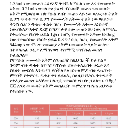
1.35ml ነው።መጠን #4 የእኛ ትንሹ ካፕሱል ነው እና የመሙላት
አቅሙ 0.21ml ነው።ለተለያዩ የካፕሱሎች መጠን የመሙላት
አቅም የሚወሰነው በካፕሱል ይዘት መጠን ላይ ነው።እፍጋቱ ትልቅ
ሲሆን ዱቄቱ ጥሩ ሲሆን የመሙላት አቅሙ ትልቅ ነው።እፍጋቱ
ትንሽ ሲሆን ዱቄቱ ትልቅ ከሆነ, የመሙላት አቅሙ አነስተኛ
ነው.በአለምአቀፍ ደረጃ በጣም ታዋቂው መጠን #0 ነው, ለምሳሌ,
የተወሰነው የስበት ኃይል 1g/cc ከሆነ, የመሙላት አቅሙ 680mg
ነው.የተወሰነው የስበት ኃይል 0.8 ግ / ሲሲ ከሆነ, የመሙላት አቅም
544mg ነው.ምርጥ የመሙያ አቅም በመሙላት ሂደት ውስጥ
በተቀላጠፈ ሁኔታ ለማከናወን ተስማሚ የካፕሱል መጠን
ይፈልጋል።
የካፕሱል መሙላት አቅም ሰንጠረዥ ከዚህ በታች ይታያል።
በጣም ብዙ ዱቄት ከሞላ፣ ካፕሱሉ ያልተቆለፈበት ሁኔታ እና
የይዘት መፍሰስ እንዲሆን ያስችለዋል።በተለምዶ ብዙ የጤንነት
ምግቦች የተዋሃዱ ዱቄቶችን ይይዛሉ, ስለዚህ የእነሱ ቅንጣቶች
የተለያየ መጠን አላቸው.ስለዚህ, የተወሰነ የስበት ኃይልን በ 0.8g /
CC እንደ መሙላት አቅም መስፈርት መምረጥ የበለጠ ደህንነቱ
የተጠበቀ ነው.