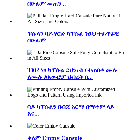
በሁሉም መጠን...
ፑሉላን ባዶ ሃርድ ካፕሱል ንፁህ ተፈጥሯዊ
በሁሉም...
Ti02 ነፃ ካፕሱል ደህንነቱ የተጠበቀ ሙሉ
ለሙሉ ለአውሮፓ ህብረት በ...
ባዶ ካፕሱልን በብጁ አርማ በማተም ላይ
እና...
ቀለም Emtpy Capsule