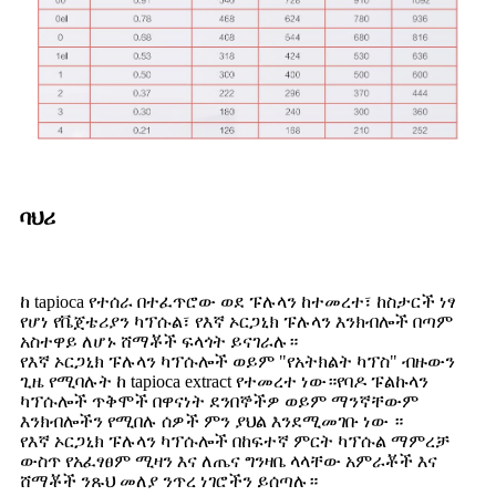
ባህሪ
ከ tapioca የተሰራ በተፈጥሮው ወደ ፑሉላን ከተመረተ፣ ከስታርች ነፃ
የሆነ የቬጀቴሪያን ካፕሱል፣ የእኛ ኦርጋኒክ ፑሉላን እንክብሎች በጣም
አስተዋይ ለሆኑ ሸማቾች ፍላጎት ይናገራሉ።
የእኛ ኦርጋኒክ ፑሉላን ካፕሱሎች ወይም "የአትክልት ካፕስ" ብዙውን
ጊዜ የሚባሉት ከ tapioca extract የተመረተ ነው።የባዶ ፑልኩላን
ካፕሱሎች ጥቅሞች በዋናነት ደንበኞችዎ ወይም ማንኛቸውም
እንክብሎችን የሚበሉ ሰዎች ምን ያህል እንደሚመገቡ ነው ።
የእኛ ኦርጋኒክ ፑሉላን ካፕሱሎች በከፍተኛ ምርት ካፕሱል ማምረቻ
ውስጥ የአፈፃፀም ሚዛን እና ለጤና ግንዛቤ ላላቸው አምራቾች እና
ሸማቾች ንጹህ መለያ ንጥረ ነገሮችን ይሰጣሉ።