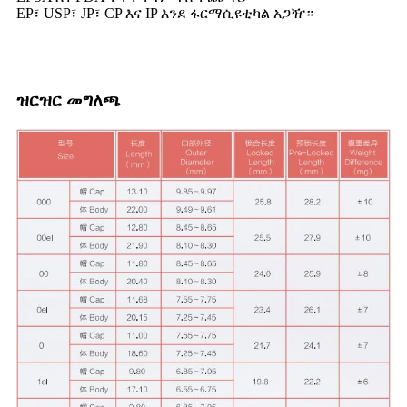
EP፣ USP፣ JP፣ CP እና IP እንደ ፋርማሲዩቲካል አጋዥ።
ዝርዝር መግለጫ