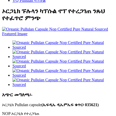
YQ Pullulan ካፕሱል
ኦርጋኒክ ፑሉላን ካፕሱል ኖፕ የተረጋገጠ ንጹህ
የተፈጥሮ ምንጭ
አጭር መግለጫ፡-
ኦርጋኒክ Pullulan capsule
(ኤፍዲኤ ዲኤምኤፍ ቁጥር፡ 035621)
NOP ኦርጋኒክ የተረጋገጠ