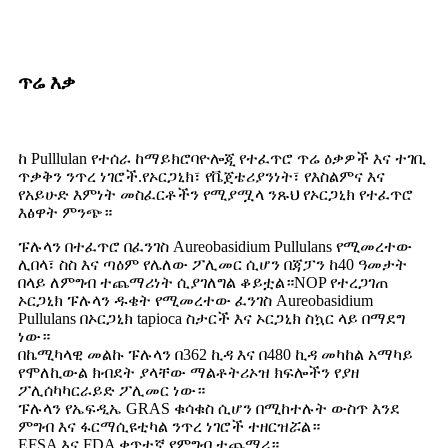
ጥሬ እቃ
ከ Pulllulan የተሰራ ከማይክሮባዮሎጂ የተፈጥሮ ጥሬ ዕቃዎች እና ተገቢ
ጥቃቅን ንጥረ ነገሮች.የኦርጋኒክ፣ የቬጀቴሪያንነት፣ የእስልምና እና
የአይሁድ እምነት መስፈርቶችን የሚያሟላ ንጹህ የኦርጋኒክ የተፈጥሮ
እፅዋት ምንጭ።
ፑሉላን በተፈጥሮ በፈንገስ Aureobasidium Pullulans የሚመረተው
ሊበላ፣ ስስ እና ጣዕም የሌለው ፖሊመር ሲሆን በጃፓን ከ40 ዓመታት
በላይ ለምግብ ተጨማሪነት ሲያገለግል ቆይቷል።NOP የተረጋገጠ
ኦርጋኒክ ፑሉላን ዱቄት የሚመረተው ፈንገስ Aureobasidium
Pullulans በኦርጋኒክ tapioca ስታርች እና ኦርጋኒክ ስኳር ላይ በማደግ
ነው።
በኬሚካላዊ መልኩ ፑሉላን በ362 ኪዳ እና በ480 ኪዳ መካከል አማካይ
የሞለኪውል ክብደት ያላቸው ማልቶትሪኦዝ ክፍሎችን የያዘ
ፖሊሰካካርራይድ ፖሊመር ነው።
ፑሉላን የኤፍዲኤ GRAS ቁሳቁስ ሲሆን በሚከተሉት ውስጥ እንደ
ምግብ እና ፋርማሲዩቲካል ንጥረ ነገሮች ተዘርዝሯል።
EFSA እና FDA ቀጥተኛ የምግብ ተጨማሪ።